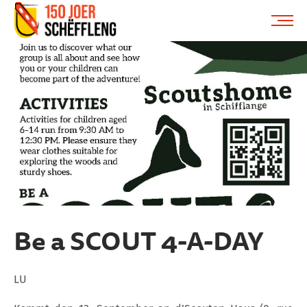
Schifflange, schifflange-logo, gemeng schëfflenge
ME
Be a SCOUT 4-A-DAY
LU