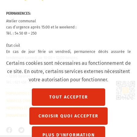
PERMANENCES:
Atelier communal
cas d’urgence après 15:00 et le weekend :
Tél. : 54 50 61 – 250
État civil
En cas de jour férie un vendredi, permanence décès assurée le
lendemain samedi de 10:00 – 12:00 heures.
Certains cookies sont nécessaires au fonctionnement de
En cas de jour férié un lundi, permanence décès assurée le lundi de 10:00
ce site. En outre, certains services externes nécessitent
– 12:00 heures.
votre autorisation pour fonctionner.
Tél. : 621 458 757
Lien 
POPULATION ET ÉTAT CIVIL
CONTACT
TOUT ACCEPTER
SERVICES COMMUNAUX
VISITE VIRTUELLE
MENTIONS LÉGALES
SITEMAP
PARAMÈTRES RGPD
CHOISIR QUOI ACCEPTER
PLUS D'INFORMATION