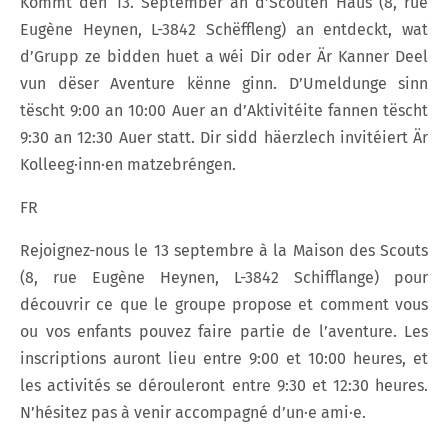
Kommt den 13. September an d’Scouten Haus (8, rue
Eugène Heynen, L-3842 Schëffleng) an entdeckt, wat
d’Grupp ze bidden huet a wéi Dir oder Är Kanner Deel
vun dëser Aventure kënne ginn. D’Umeldunge sinn
tëscht 9:00 an 10:00 Auer an d’Aktivitéite fannen tëscht
9:30 an 12:30 Auer statt. Dir sidd häerzlech invitéiert Är
Kolleeg·inn·en matzebréngen.
FR
Rejoignez-nous le 13 septembre à la Maison des Scouts
(8, rue Eugène Heynen, L-3842 Schifflange) pour
découvrir ce que le groupe propose et comment vous
ou vos enfants pouvez faire partie de l’aventure. Les
inscriptions auront lieu entre 9:00 et 10:00 heures, et
les activités se dérouleront entre 9:30 et 12:30 heures.
N’hésitez pas à venir accompagné d’un·e ami·e.