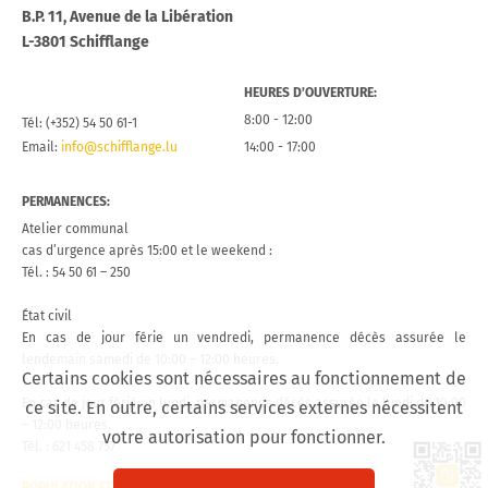
B.P. 11, Avenue de la Libération
L-3801 Schifflange
HEURES D’OUVERTURE:
8:00 - 12:00
Tél: (+352) 54 50 61-1
Email:
info@schifflange.lu
14:00 - 17:00
PERMANENCES:
Atelier communal
cas d’urgence après 15:00 et le weekend :
Tél. : 54 50 61 – 250
État civil
En cas de jour férie un vendredi, permanence décès assurée le
lendemain samedi de 10:00 – 12:00 heures.
Certains cookies sont nécessaires au fonctionnement de
En cas de jour férié un lundi, permanence décès assurée le lundi de 10:00
ce site. En outre, certains services externes nécessitent
– 12:00 heures.
votre autorisation pour fonctionner.
Tél. : 621 458 757
Lien 
POPULATION ET ÉTAT CIVIL
CONTACT