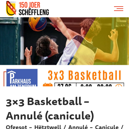
Schifflange, schifflange-logo, gemeng schëfflenge
ME
3×3 Basketball –
Annulé (canicule)
Ofgesot – Hëtztwell / Annulé – Canicule /