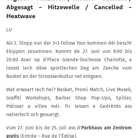
Abgesagt – Hitzewelle / Cancelled –
Heatwave
LU
Als 2. Stopp vun der 3×3 Follow Tour kommen déi bescht
Ekippen zesummen. Kommt de 27. Juni vun 9:00 bis
20:00 Auer op d’Place Grande-Duchesse Charlotte, a
loosst Iech dëse sportlechen Dag am Zeeche vum
Basket an der Stroossenkultur net entgoen.
Wat erwaart Iech hei? Basket, Promi Match, Live Musek,
Graffiti Workshops, Barber Shop Pop-Ups, Spiller,
Präisser a villes méi. Fir Iessen a Gedrénks ass
natierlech och gesuergt.
Vum 27. Juni bis de 25. Juli ass d’
Parkhaus am Zentrum
gratis
(Entrée – Rue de l’Église).