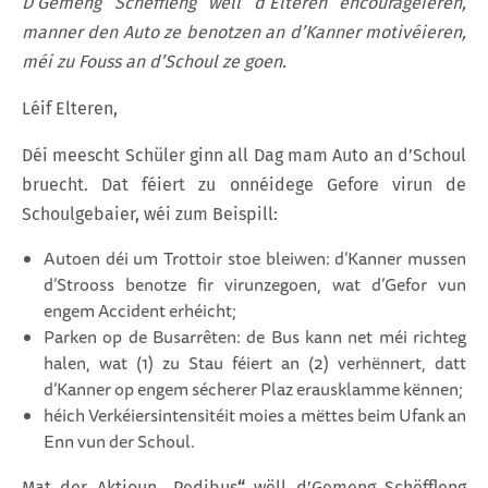
D’Gemeng Schëffleng wëll d’Elteren encouragéieren,
manner den Auto ze benotzen an d’Kanner motivéieren,
méi zu Fouss an d’Schoul ze goen.
Léif Elteren,
Déi meescht Schüler ginn all Dag mam Auto an d’Schoul
bruecht. Dat féiert zu onnéidege Gefore virun de
Schoulgebaier, wéi zum Beispill:
Autoen déi um Trottoir stoe bleiwen: d’Kanner mussen
d’Strooss benotze fir virunzegoen, wat d’Gefor vun
engem Accident erhéicht;
Parken op de Busarrêten: de Bus kann net méi richteg
halen, wat (1) zu Stau féiert an (2) verhënnert, datt
d’Kanner op engem sécherer Plaz erausklamme kënnen;
héich Verkéiersintensitéit moies a mëttes beim Ufank an
Enn vun der Schoul.
Mat der Aktioun „Pedibus
“
wëll d’Gemeng Schëffleng