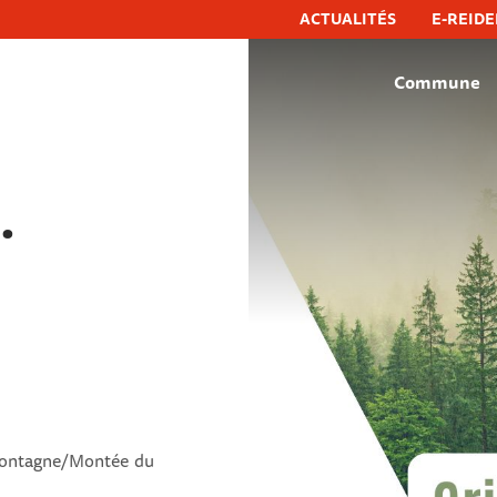
ACTUALITÉS
E-REIDE
Commune
hëfflenge, commune de schifflange
·
ontagne/Montée du