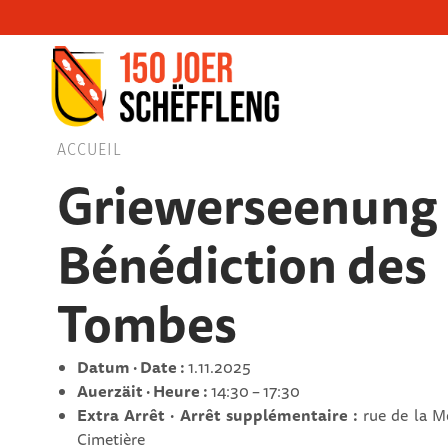
Schifflange, schifflange-logo, gemeng sc
ACCUEIL
Griewerseenung 
Bénédiction des
Tombes
Datum · Date :
1.11.2025
Auerzäit · Heure :
14:30 – 17:30
Extra Arrêt · Arrêt supplémentaire :
rue de la M
Cimetière