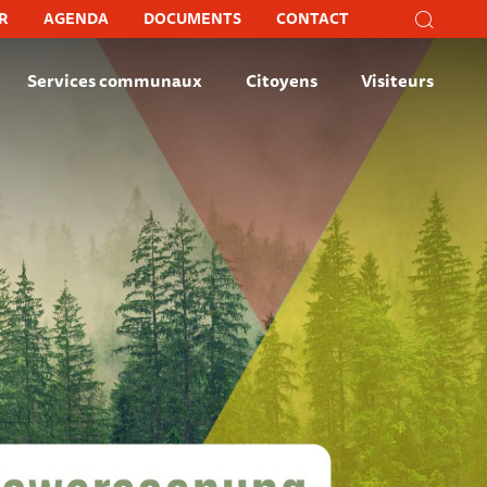
Recher
R
AGENDA
DOCUMENTS
CONTACT
Recherc
Fer
Services communaux
Citoyens
Visiteurs