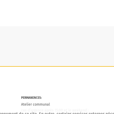
PERMANENCES:
Atelier communal
cas d’urgence après 15:00 et le weekend :
onnement de ce site. En outre, certains services externes néce